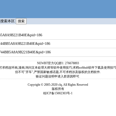
只搜索本区
4BB5A8A9B221B40E&pid=186
FD744BB5A8A9B221B40E&pid=186
2FD744BB5A8A9B221B40E&pid=186
NEWBT官方QQ群1: 276678893
可求档连环画,漫画;询问文本处理大师等软件使用技巧;求档softhub软件下载及使用技巧
但不可"开车",严禁国家敏感话题,不可求档涉及版权的文档软件.
验证问题说明申请入群原因即可.
Copyright © 2005-2020 clq, All Rights Reserved
版权所有
桂ICP备15002303号-1