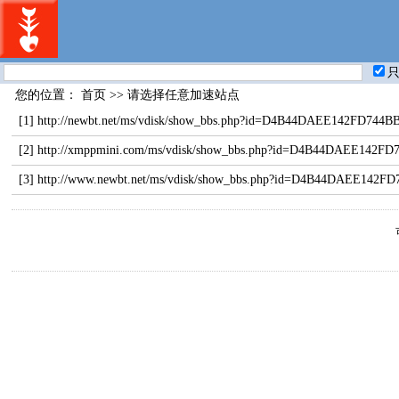
您的位置：
首页
>> 请选择任意加速站点
[1]
http://newbt.net/ms/vdisk/show_bbs.php?id=D4B44DAEE142FD74
[2]
http://xmppmini.com/ms/vdisk/show_bbs.php?id=D4B44DAEE142
[3]
http://www.newbt.net/ms/vdisk/show_bbs.php?id=D4B44DAEE14