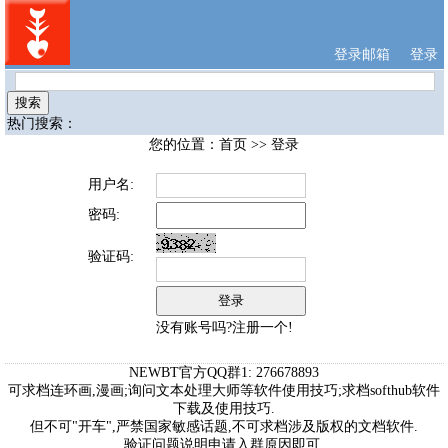
登录邮箱
登录
热门搜索：
您的位置：
首页
>> 登录
用户名:
密码:
验证码:
没有账号吗?注册一个!
NEWBT官方QQ群1: 276678893
可求档连环画,漫画;询问文本处理大师等软件使用技巧;求档softhub软件
下载及使用技巧.
但不可"开车",严禁国家敏感话题,不可求档涉及版权的文档软件.
验证问题说明申请入群原因即可.