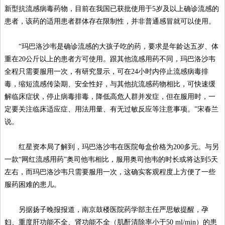
新型抗流感病毒药物，目前在我国已获批使用于5岁及以上确诊流感的
患者，该药的适用患者群体存在限制性，并非普通感冒就可以使用。
“玛巴洛沙韦是确诊流感的大孩子吃的药，要求是年龄达五岁、体
重在20公斤以上的患者方可使用。跟其他流感用药不同，玛巴洛沙韦
全程只需要服用一次，有研究显示，可在24小时内停止流感病毒排
毒，缩短流感传染期、安全性好，与其他抗流感药物相比，可快速缓
解临床症状，停止病毒排毒，降低高危人群并发症，但在服用时，一
定要关注临床适应症、用法用量、有无过敏反应等注意事项。”宋春兰
说。
红星资本局了解到，玛巴洛沙韦在医院每盒价格为200多元。与另
一款“网红流感用药”奥司他韦相比，服用奥司他韦的时长或将达到5天
左右，而玛巴洛沙韦只需要服用一次，这确实客观程度上方便了一些
服药困难的患儿。
另据扬子晚报报道，南京鼓楼医院药学部主任严思敏提醒，孕
妇、重度肝功能不全、肾功能不全（肌酐清除率小于50 ml/min）的患