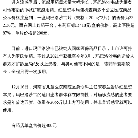
进入流感季后，流感用药需求量大幅增长，玛巴洛沙韦成为继奥
司他韦后的“网红”流感用药。红星资本局随机查询多个公立医院药品
公示价格注意到，一盒玛巴洛沙韦片（规格：20mg*2片）的售价为22
2.36元。而在网上购药平台，有药店标出418元/盒的价格，高出医院超
87%，单片价格超200元。
目前，进口玛巴洛沙韦已被纳入国家医保药品目录，上市许可持
有人为罗氏制药。不过从2021年获批至今年3月，玛巴洛沙韦的适龄人
群方才扩龄至5岁及以上患者。与奥司他韦不同的是，该药半衰期较
长，全程只需一次服用。
12月16日，河南省儿童医院南院区急诊科主任宋春兰告诉红星资
本局，玛巴洛沙韦的适用患者群体存在限制性，对确诊流感的患者要
求是年龄达五岁、体重在20公斤以上方可使用，并非普通感冒就可以
使用。
有药店单盒售价超400元