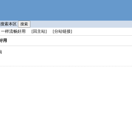
只搜索本区
scode 一样流畅好用
[回主站]
[分站链接]
畅好用
辑