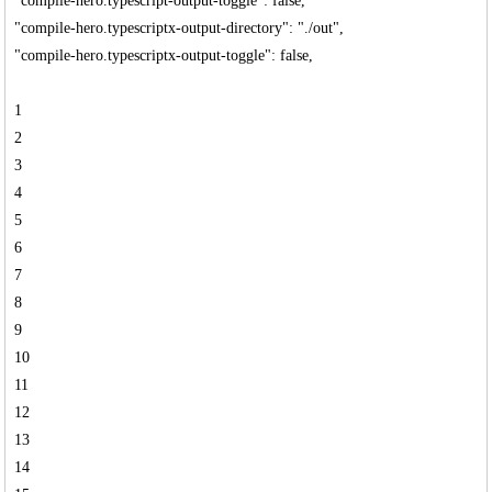
"compile-hero.typescript-output-toggle": false,
"compile-hero.typescriptx-output-directory": "./out",
"compile-hero.typescriptx-output-toggle": false,
1
2
3
4
5
6
7
8
9
10
11
12
13
14