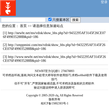
登录
只搜索本区
您的位置：
首页
>> 请选择任意加速站点
[1]
http://newbt.net/ms/vdisk/show_bbs.php?id=9432295AF3145F26CE07
6F499035288B&pid=186
[2]
http://xmppmini.com/ms/vdisk/show_bbs.php?id=9432295AF3145F26
CE076F499035288B&pid=186
[3]
http://www.newbt.net/ms/vdisk/show_bbs.php?id=9432295AF3145F26
CE076F499035288B&pid=186
NEWBT官方QQ群1: 276678893
可求档连环画,漫画;询问文本处理大师等软件使用技巧;求档softhub软件下载及使用
技巧.
但不可"开车",严禁国家敏感话题,不可求档涉及版权的文档软件.
验证问题说明申请入群原因即可.
Copyright © 2005-2020 clq, All Rights Reserved
版权所有
桂ICP备15002303号-1