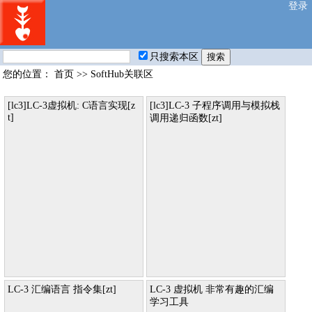
登录
只搜索本区
您的位置：
首页
>>
SoftHub关联区
[lc3]LC-3虚拟机: C语言实现[z
[lc3]LC-3 子程序调用与模拟栈
t]
调用递归函数[zt]
LC-3 汇编语言 指令集[zt]
LC-3 虚拟机 非常有趣的汇编
学习工具